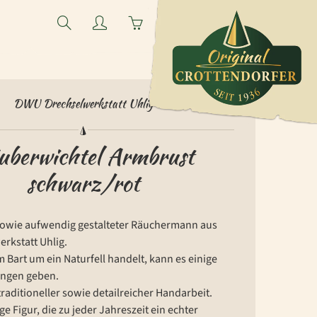
Search
My
You
account
have
0
items
DWU Drechselwerkstatt Uhlig
in
your
uberwichtel Armbrust
cart
schwarz/rot
, sowie aufwendig gestalteter Räuchermann aus
rkstatt Uhlig.
m Bart um ein Naturfell handelt, kann es einige
ngen geben.
 traditioneller sowie detailreicher Handarbeit.
ge Figur, die zu jeder Jahreszeit ein echter