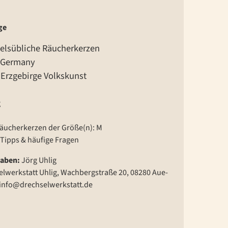
ge
delsübliche Räucherkerzen
 Germany
 Erzgebirge Volkskunst
g
Räucherkerzen der Größe(n): M
Tipps & häufige Fragen
gaben:
Jörg Uhlig
lwerkstatt Uhlig, Wachbergstraße 20, 08280 Aue-
info@drechselwerkstatt.de