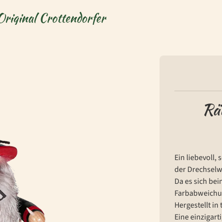
Original Crottendorfer
Rä
Ein liebevoll
der Drechselwe
Da es sich bei
Farbabweichu
Hergestellt in
Eine einzigarti