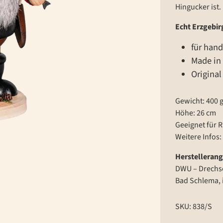
Hingucker ist.
Echt Erzgebir
für han
Made in
Original
Gewicht: 400 
Höhe: 26 cm
Geeignet für 
Weitere Infos:
Herstelleran
DWU – Drechse
Bad Schlema, 
SKU: 838/S