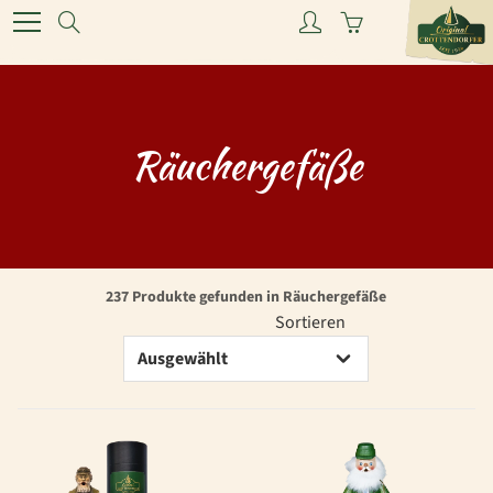
Skip
Search
to
Content
Räuchergefäße
237 Produkte gefunden in Räuchergefäße
Sortieren