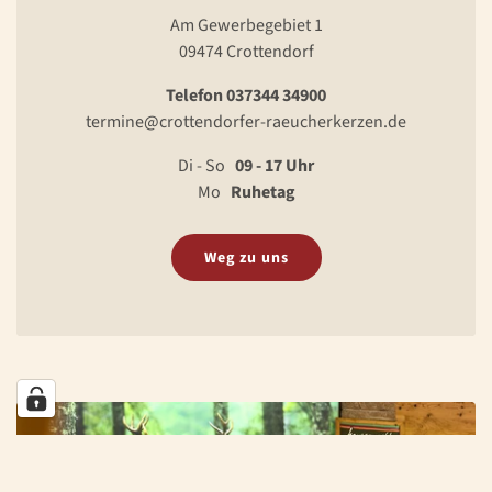
Am Gewerbegebiet 1
09474 Crottendorf
Telefon 037344 34900
termine@crottendorfer-raeucherkerzen.de
Di - So
09 - 17 Uhr
Mo
Ruhetag
Weg zu uns