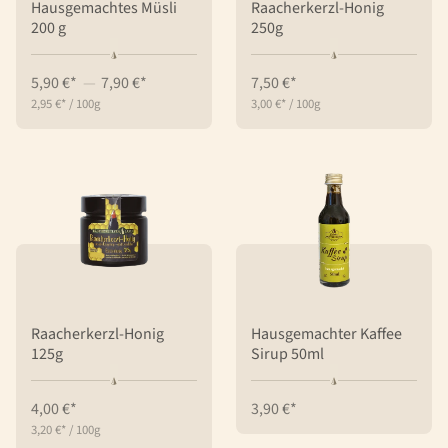
Hausgemachtes Müsli
Raacherkerzl-Honig
200 g
250g
5,90 €*
—
7,90 €*
7,50 €*
2,95 €*
/
100g
3,00 €*
/
100g
Raacherkerzl-Honig
Hausgemachter Kaffee
125g
Sirup 50ml
4,00 €*
3,90 €*
3,20 €*
/
100g