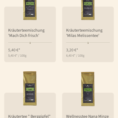
Kräuterteemischung
Kräuterteemischung
'Mach Dich frisch'
'Milas Melissentee'
5,40 €*
3,20 €*
5,40 €*
/
100g
6,40 €*
/
100g
Kräutertee " Berggipfel"
Wellnesstee Nana Minze