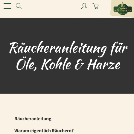
Skip
Search
to
Content
Räucheranleitung für
Öle, Kohle & Harze
Räucheranleitung
Warum eigentlich Räuchern?