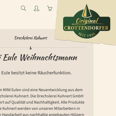
Search
My
You
account
have
0
items
Drechslerei Kuhnert
in
your
 Eule Weihnachtsmann
cart
 Eule besitzt keine Räucherfunktion.
en MINI Eulen sind eine Neuentwicklung aus dem
chslerei Kuhnert. Die Drechslerei Kuhnert GmbH
rt auf Qualität und Nachhaltigkeit. Alle Produkte
 Kuhnert werden von unseren Mitarbeitern in
n Handarbeit aus nachhaltig angebauten Hölzern