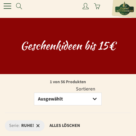
Skip
Search
to
Content
Geschenkideen bis 15€
1 von 56 Produkten
Sortieren
Serie:
RUHE!
ALLES LÖSCHEN